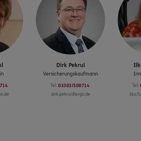
ul
Dirk
Pekrul
Ilk
in
Versicherungskaufmann
Inn
Tel:
Tel:
714
03303/500714
go.de
dirk.pekrul@ergo.de
ilka.